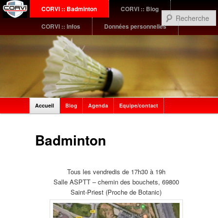
Menu
CORVI :: Badminton
CORVI :: Blog
Aller
Aller
principal
CORVI :: Infos
Données personnelles
au
au
contenu
contenu
principal
secondaire
Sub
Accueil
Blog
Agenda
Equipe/contact
menu
Badminton
Tous les vendredis de 17h30 à 19h
Salle ASPTT – chemin des bouchets, 69800
Saint-Priest (Proche de Botanic)