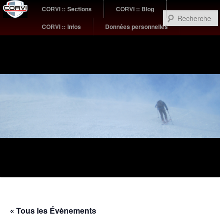
Menu
CORVI :: Sections
CORVI :: Blog
Aller
Aller
principal
CORVI :: Infos
Données personnelles
au
au
contenu
contenu
principal
secondaire
Sub
Montagne
menu
« Tous les Évènements