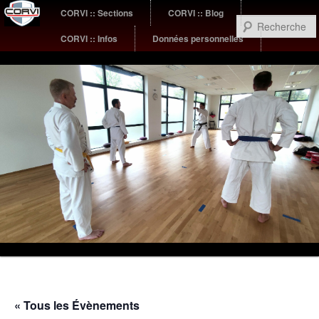
Menu
CORVI :: Sections
CORVI :: Blog
Aller
Aller
principal
CORVI :: Infos
Données personnelles
au
au
contenu
contenu
principal
secondaire
Sub
Karaté
menu
« Tous les Évènements