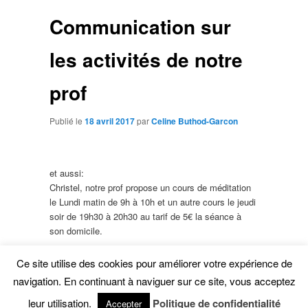
Communication sur
les activités de notre
prof
Publié le
18 avril 2017
par
Celine Buthod-Garcon
et aussi:
Christel, notre prof propose un cours de méditation
le Lundi matin de 9h à 10h et un autre cours le jeudi
soir de 19h30 à 20h30 au tarif de 5€ la séance à
son domicile.
Ce contenu a été publié dans
QI-Gong
par
Celine
Ce site utilise des cookies pour améliorer votre expérience de
Buthod-Garcon
. Mettez-le en favori avec son
navigation. En continuant à naviguer sur ce site, vous acceptez
permalien
.
leur utilisation.
Politique de confidentialité
Accepter