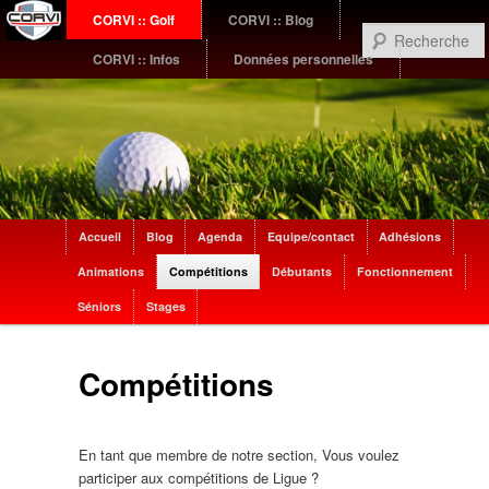
Menu
CORVI :: Golf
CORVI :: Blog
Aller
Aller
principal
CORVI :: Infos
Données personnelles
au
au
contenu
contenu
principal
secondaire
Sub
Accueil
Blog
Agenda
Equipe/contact
Adhésions
menu
Animations
Compétitions
Débutants
Fonctionnement
Séniors
Stages
Compétitions
En tant que membre de notre section, Vous voulez
participer aux compétitions de Ligue ?