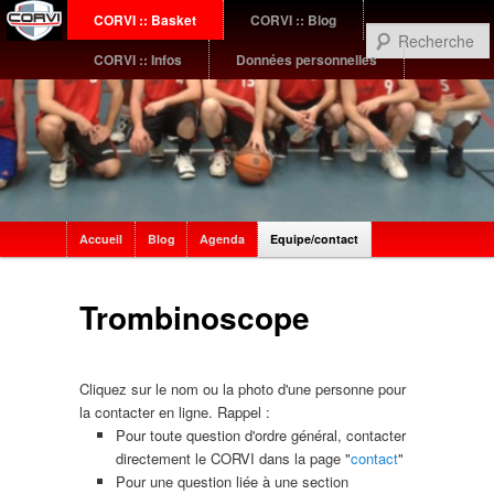
Menu
CORVI :: Basket
CORVI :: Blog
Aller
Aller
principal
CORVI :: Infos
Données personnelles
au
au
contenu
contenu
principal
secondaire
Sub
Accueil
Blog
Agenda
Equipe/contact
menu
Trombinoscope
Cliquez sur le nom ou la photo d'une personne pour
la contacter en ligne. Rappel :
Pour toute question d'ordre général, contacter
directement le CORVI dans la page "
contact
"
Pour une question liée à une section