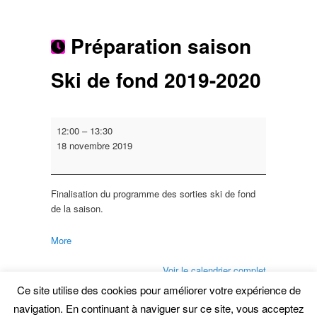
Préparation saison
Ski de fond 2019-2020
Préparation
12:00
–
13:30
saison
18 novembre 2019
Ski
de
fond
Finalisation du programme des sorties ski de fond
2019-
de la saison.
2020
about
More
{title}
Voir le calendrier complet
Ce site utilise des cookies pour améliorer votre expérience de
Ce contenu a été publié par
Dominique Calland
.
navigation. En continuant à naviguer sur ce site, vous acceptez
Mettez-le en favori avec son
permalien
.