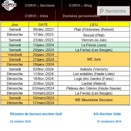
Menu
CORVI :: Sections
CORVI :: Blog
Aller
Aller
principal
CORVI :: Infos
Données personnelles
au
au
contenu
contenu
principal
secondaire
Sub
Lancement saison 2024-2025
Navigation
Réunion de bureau section Golf
AG-Section Voile
menu
des
23 octobre 2019
27 novembre 2019
articles