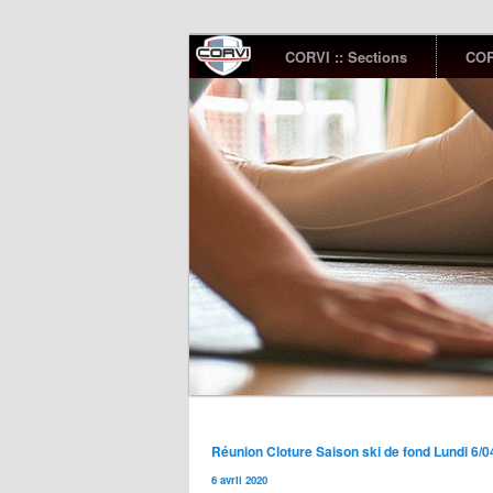
Menu
CORVI :: Sections
COR
Aller
Aller
principal
au
au
contenu
contenu
principal
secondaire
Sub
Yoga
menu
Navigation
Réunion Cloture Saison ski de fond Lundi 6/
des
6 avril 2020