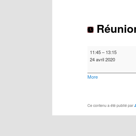
articles
Réunio
Réunion
11:45
–
13:15
VOILE
24 avril 2020
about
More
{title}
Ce contenu a été publié par