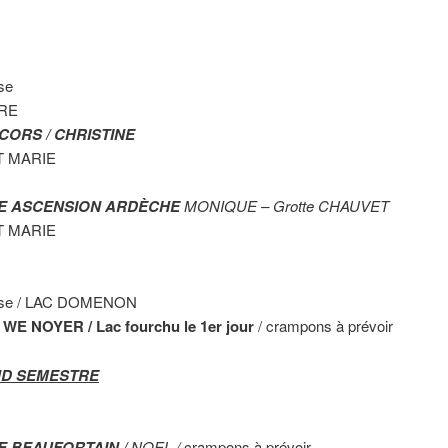
se
RRE
RCORS / CHRISTINE
T MARIE
 WE ASCENSION ARDÈCHE
MONIQUE – Grotte CHAUVET
T MARIE
rèse / LAC DOMENON
6 WE NOYER / Lac fourchu le 1er jour
/ crampons à prévoir
D SEMESTRE
WE BEAUFORTAIN /
NOEL /
crampons à prévoir