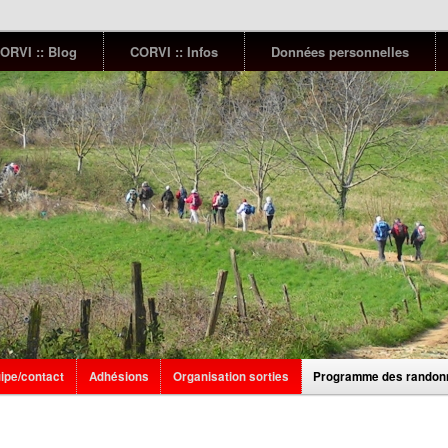
ORVI :: Blog
CORVI :: Infos
Données personnelles
ipe/contact
Adhésions
Organisation sorties
Programme des randon