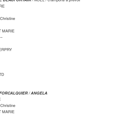
RRE
hristine
T MARIE
–
SERPRY
TD
 FORCALQUIER / ANGELA
E
Christine
T MARIE