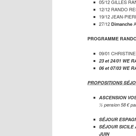
05/12 GILLES R
12/12 RANDO R
19/12 JEAN-PIE
27/12
Dimanche
A
PROGRAMME RANDOS
09/01 CHRISTINE
23 et 24/01 WE
06 et 07/03 WE
PROPOSITIONS SÉJO
ASCENSION VO
½ pension 58 € pa
SÉJOUR ESPAG
SÉJOUR SICILE 
JUIN