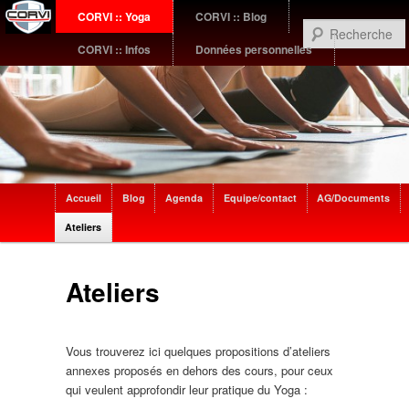
Menu
CORVI :: Yoga
CORVI :: Blog
Aller
Aller
principal
CORVI :: Infos
Données personnelles
au
au
contenu
contenu
principal
secondaire
Sub
Accueil
Blog
Agenda
Equipe/contact
AG/Documents
menu
Ateliers
Ateliers
Vous trouverez ici quelques propositions d’ateliers
annexes proposés en dehors des cours, pour ceux
qui veulent approfondir leur pratique du Yoga :