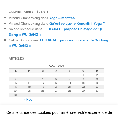
COMMENTAIRES RÉCENTS
Arnaud Chansavang
dans
Yoga – mantras
Arnaud Chansavang
dans
Qu’est ce que le Kundalini Yoga ?
roxane lévesque
dans
LE KARATE propose un stage de Qi
Gong « WU DANG »
Céline Buthod
dans
LE KARATE propose un stage de Qi Gong
« WU DANG »
ARTICLES
AOÛT 2026
L
M
M
J
V
S
D
1
2
3
4
5
6
7
8
9
10
11
12
13
14
15
16
17
18
19
20
21
22
23
24
25
26
27
28
29
30
31
« Nov
Ce site utilise des cookies pour améliorer votre expérience de
ARCHIVES
Archives