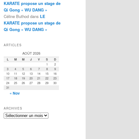
KARATE propose un stage de
Qi Gong « WU DANG »
Céline Buthod
dans
LE
KARATE propose un stage de
Qi Gong « WU DANG »
ARTICLES
AOÛT 2026
L
M
M
J
V
S
D
1
2
3
4
5
6
7
8
9
10
11
12
13
14
15
16
17
18
19
20
21
22
23
24
25
26
27
28
29
30
31
« Nov
ARCHIVES
Archives