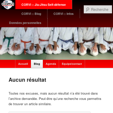
Menu
CORVI :: Jiu-Jitsu Self-défense
Aller
Aller
principal
CORVI :: Blog
CORVI :: Infos
au
au
Données personnelles
contenu
contenu
principal
secondaire
Sub
Accueil
Blog
Agenda
Equipe/contact
menu
Aucun résultat
Toutes nos excuses, mais aucun résultat n’a été trouvé dans
l’archive demandée. Peut-être qu’une recherche vous permettra
de trouver un article similaire.