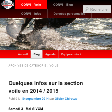
Menu
CORVI :: Voile
CORVI :: Blog
Aller
Aller
principal
CORVI :: Infos
Données personnelles
au
au
contenu
contenu
principal
secondaire
Sub
Accueil
Blog
Agenda
Equipe/contact
menu
ARCHIVES DE CATÉGORIE :
VOILE
Quelques infos sur la section
voile en 2014 / 2015
Publié le
10 septembre 2014
par
Olivier Chirouze
Samedi 31 Mai SIVOM