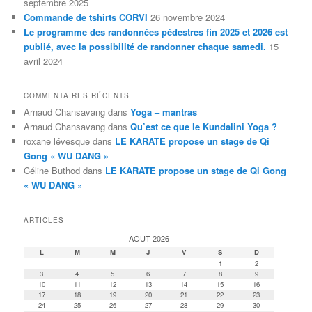
septembre 2025
Commande de tshirts CORVI
26 novembre 2024
Le programme des randonnées pédestres fin 2025 et 2026 est
publié, avec la possibilité de randonner chaque samedi.
15
avril 2024
COMMENTAIRES RÉCENTS
Arnaud Chansavang
dans
Yoga – mantras
Arnaud Chansavang
dans
Qu’est ce que le Kundalini Yoga ?
roxane lévesque
dans
LE KARATE propose un stage de Qi
Gong « WU DANG »
Céline Buthod
dans
LE KARATE propose un stage de Qi Gong
« WU DANG »
ARTICLES
AOÛT 2026
L
M
M
J
V
S
D
1
2
3
4
5
6
7
8
9
10
11
12
13
14
15
16
17
18
19
20
21
22
23
24
25
26
27
28
29
30