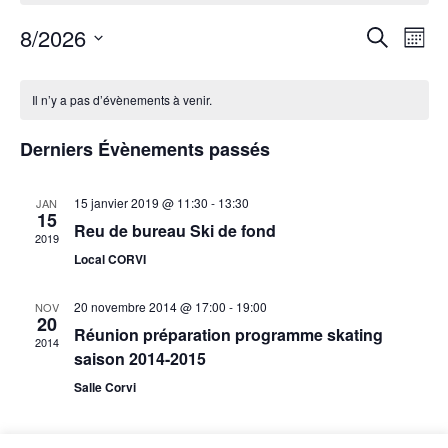
8/2026
Recherche
Navig
Recherche
Mois
et
de
Sélectionnez
navigation
vues
Calendrier
une
de
Évèn
de
Il n’y a pas d’évènements à venir.
date.
vues
Évènements
Évènements
Derniers Évènements passés
15 janvier 2019 @ 11:30
-
13:30
JAN
15
Reu de bureau Ski de fond
2019
Local CORVI
20 novembre 2014 @ 17:00
-
19:00
NOV
20
Réunion préparation programme skating
2014
saison 2014-2015
Salle Corvi