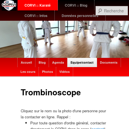
Menu
CORVI :: Karaté
CORVI :: Blog
Aller
Aller
principal
CORVI :: Infos
Données personnelles
au
au
contenu
contenu
principal
secondaire
Sub
Accueil
Blog
Agenda
Equipe/contact
Documents
menu
Les cours
Photos
Vidéos
Trombinoscope
Cliquez sur le nom ou la photo d'une personne pour
la contacter en ligne. Rappel :
Pour toute question d'ordre général, contacter
directement le CORVI dans la page "
contact
"