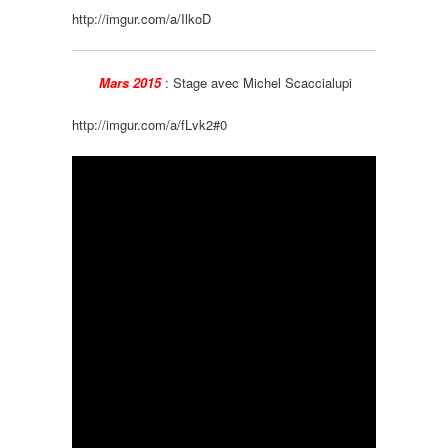
http://imgur.com/a/IlkoD
Mars 2015
:
Stage avec Michel Scaccialupi
http://imgur.com/a/fLvk2#0