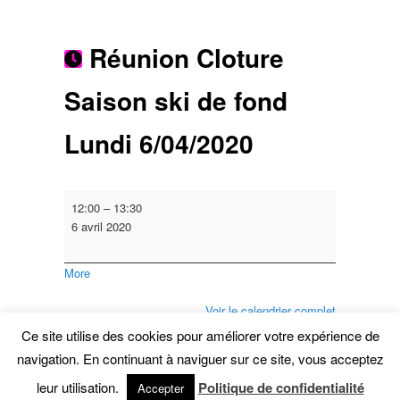
Réunion Cloture
Saison ski de fond
Lundi 6/04/2020
Réunion
12:00
–
13:30
Cloture
6 avril 2020
Saison
ski
about
More
de
{title}
fond
Voir le calendrier complet
Lundi
6/04/2020
Ce site utilise des cookies pour améliorer votre expérience de
Ce contenu a été publié par
Sylvain Thiercelin
. Mettez-
navigation. En continuant à naviguer sur ce site, vous acceptez
le en favori avec son
permalien
.
leur utilisation.
Politique de confidentialité
Accepter