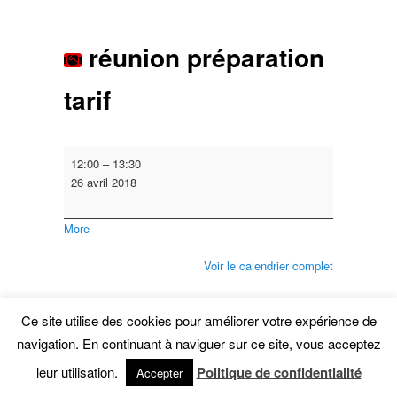
réunion préparation
tarif
réunion
12:00
–
13:30
préparation
26 avril 2018
tarif
about
More
{title}
Voir le calendrier complet
Ce contenu a été publié par
Thierry Furnion
. Mettez-le
en favori avec son
permalien
.
Ce site utilise des cookies pour améliorer votre expérience de
navigation. En continuant à naviguer sur ce site, vous acceptez
leur utilisation.
Politique de confidentialité
Accepter