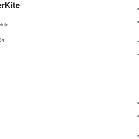
rKite
rkite
3h