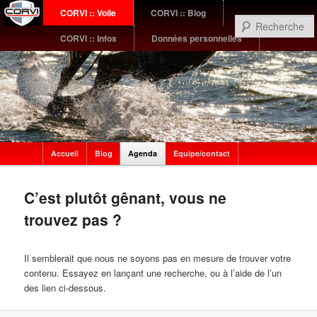
Menu
CORVI :: Voile
CORVI :: Blog
Aller
Aller
principal
CORVI :: Infos
Données personnelles
au
au
contenu
contenu
principal
secondaire
Sub
Accueil
Blog
Agenda
Equipe/contact
menu
C’est plutôt gênant, vous ne
trouvez pas ?
Il semblerait que nous ne soyons pas en mesure de trouver votre
contenu. Essayez en lançant une recherche, ou à l’aide de l’un
des lien ci-dessous.