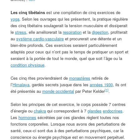
Les cinq tibétains
est une compilation de cinq exercices de
yoga
. Selon les ouvrages qui les présentent, la pratique régulière
des cinq tibétains soulagerait la tension musculaire et dissiperait
le
stress
, elle améliorerait la
respiration
et la
digestion
, profiterait
au
système cardio-vasculaire
et procurerait une détente et un
bien-être profonds. Ces exercices seraient particulièrement
adaptés pour ceux qui n’ont pas le temps de pratiquer un sport et
seraient à la portée de tout le monde, quel que soit l’âge ou la
condition physique
.
Ces cinq rites proviendraient de
monastères
retirés de
l’
Himalaya
, gardés secrets jusque dans les
années 1930
, ils ont
[1]
été présentés au
monde occidental
par Peter Kelder
.
Selon les principes de cet exercice, le corps possède 7 centres
d’énergie ou
chakra
qui correspondent à 7
glandes
endocrines
.
Les
hormones
sécrétées par ces glandes règlent toutes nos
fonctions corporelles. Lorsque nous avons des perturbations de
santé, ceux-ci sont dus à des perturbations psychiques, car la
conscience ou énergie psychique est en mouvement perpétuel.