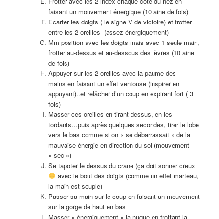
Frotter avec les 2 index chaque coté du nez en
faisant un mouvement énergique (10 aine de fois)
Ecarter les doigts ( le signe V de victoire) et frotter
entre les 2 oreilles (assez énergiquement)
Mm position avec les doigts mais avec 1 seule main,
frotter au-dessus et au-dessous des lèvres (10 aine
de fois)
Appuyer sur les 2 oreilles avec la paume des
mains en faisant un effet ventouse (inspirer en
appuyant)..et relâcher d’un coup en
expirant fort
( 3
fois)
Masser ces oreilles en tirant dessus, en les
tordants…puis après quelques secondes, tirer le lobe
vers le bas comme si on « se débarrassait » de la
mauvaise énergie en direction du sol (mouvement
« sec »)
Se tapoter le dessus du crane (ça doit sonner creux
avec le bout des doigts (comme un effet marteau,
la main est souple)
Passer sa main sur le coup en faisant un mouvement
sur la gorge de haut en bas
Masser « énergiquement » la nuque en frottant la