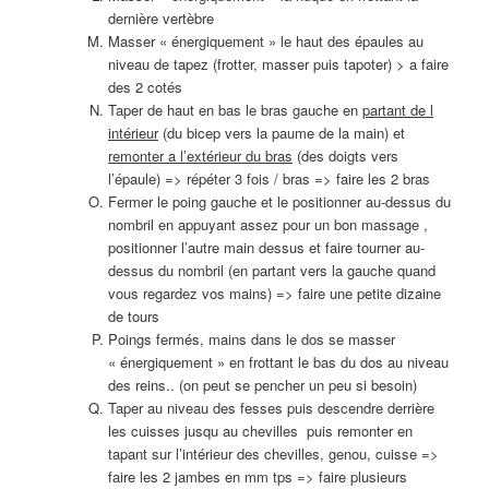
dernière vertèbre
Masser « énergiquement » le haut des épaules au
niveau de tapez (frotter, masser puis tapoter) > a faire
des 2 cotés
Taper de haut en bas le bras gauche en
partant de l
intérieur
(du bicep vers la paume de la main) et
remonter a l’extérieur du bras
(des doigts vers
l’épaule) => répéter 3 fois / bras => faire les 2 bras
Fermer le poing gauche et le positionner au-dessus du
nombril en appuyant assez pour un bon massage ,
positionner l’autre main dessus et faire tourner au-
dessus du nombril (en partant vers la gauche quand
vous regardez vos mains) => faire une petite dizaine
de tours
Poings fermés, mains dans le dos se masser
« énergiquement » en frottant le bas du dos au niveau
des reins.. (on peut se pencher un peu si besoin)
Taper au niveau des fesses puis descendre derrière
les cuisses jusqu au chevilles puis remonter en
tapant sur l’intérieur des chevilles, genou, cuisse =>
faire les 2 jambes en mm tps => faire plusieurs